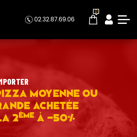
0
02.32.87.69.06
MPORTER
Pizza moyenne ou
rande achetée
ème
la 2
à -50%