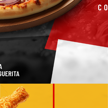
C
A
GUERITA