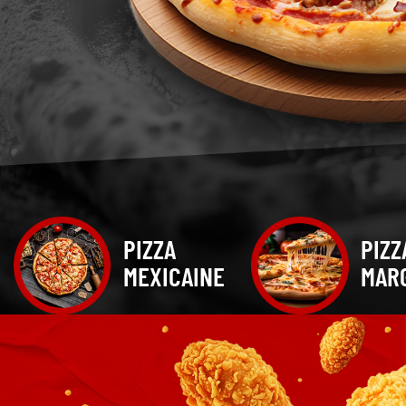
Mobile
Programme De Fidélité
Avis
Mon Compte
Notre Restaurant
Zones de Livraison
PIZZA
PIZZ
MEXICAINE
MAR