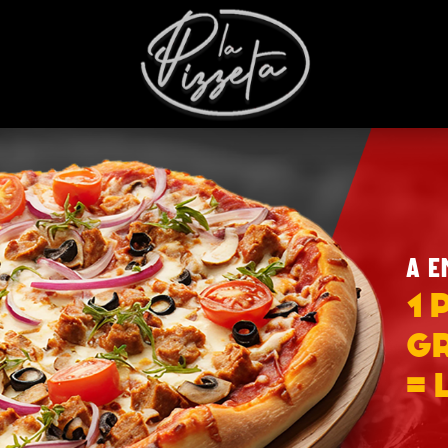
A E
1 
g
= 