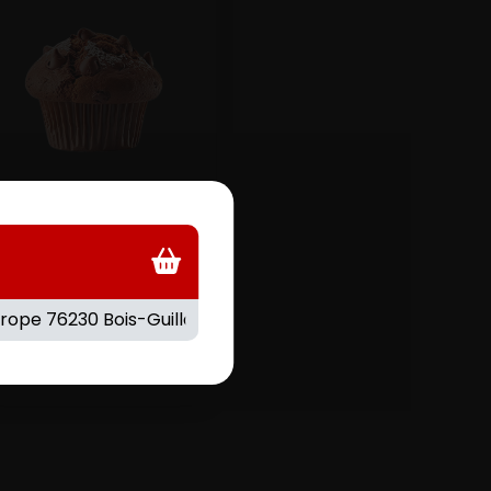
MUFFIN NUTELLA
.20
€