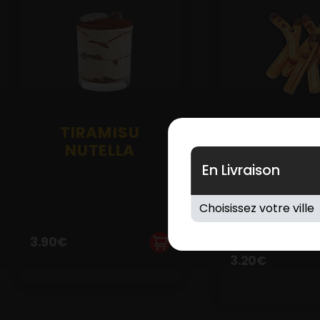
TIRAMISU
3 CHUR
NUTELLA
FOURR
NUTEL
En Livraison
3.90
€
3.20
€