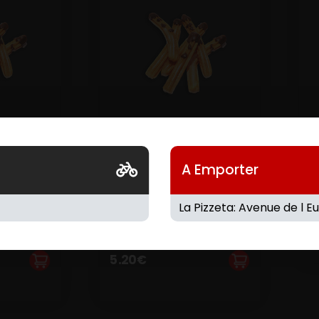
ROS
6 CHURROS
ES
FOURRES
LA
NUTELLA
A Emporter
3
5.20
€